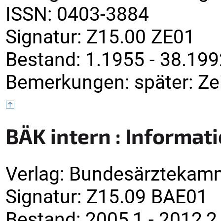
ISSN:
0403-3884
Signatur
:
Z15.00 ZE01
Bestand:
1.1955 - 38.199
Bemerkungen
:
später: Ze
BÄK intern : Informa
Verlag
:
Bundesärztekam
Signatur
:
Z15.09 BAE01
Bestand:
2005,1 - 2012,2