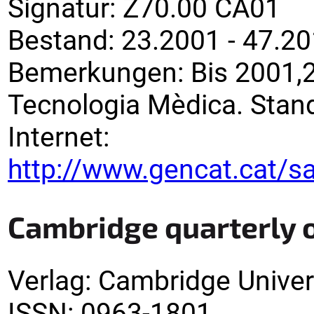
Signatur
:
Z70.00 CA01
Bestand:
23.2001 - 47.2
Bemerkungen
:
Bis 2001,2
Tecnologia Mèdica. Stan
Internet:
http://www.gencat.cat/sa
Cambridge quarterly o
Verlag
:
Cambridge Univer
ISSN:
0963-1801