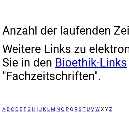
Anzahl der laufenden Zei
Weitere Links zu elektro
Sie in den
Bioethik-Links
"Fachzeitschriften".
A
B
C
D
E
F
G
H
I
J
K
L
M
N
O
P
Q
R
S
T
U
V
W
X Y
Z