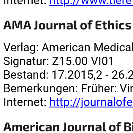
Internet:
http://www.tiere
AMA Journal of Ethics
Verlag
:
American Medical
Signatur
:
Z15.00 VI01
Bestand:
17.2015,2 - 26.
Bemerkungen
:
Früher: Vi
Internet:
http://journalof
American Journal of B