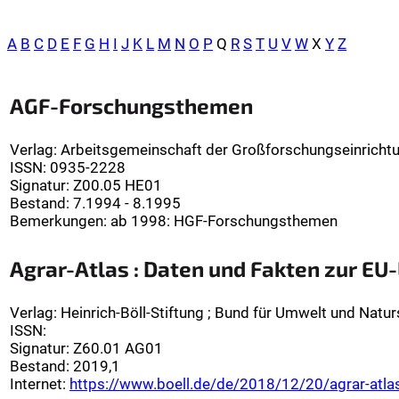
A
B
C
D
E
F
G
H
I
J
K
L
M
N
O
P
Q
R
S
T
U
V
W
X
Y
Z
AGF-Forschungsthemen
Verlag
:
Arbeitsgemeinschaft der Großforschungseinricht
ISSN:
0935-2228
Signatur
:
Z00.05 HE01
Bestand:
7.1994 - 8.1995
Bemerkungen
:
ab 1998: HGF-Forschungsthemen
Agrar-Atlas : Daten und Fakten zur EU
Verlag
:
Heinrich-Böll-Stiftung ; Bund für Umwelt und Natu
ISSN:
Signatur
:
Z60.01 AG01
Bestand:
2019,1
Internet:
https://www.boell.de/de/2018/12/20/agrar-atlas-