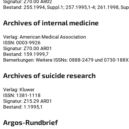
Signatur
:
Z70.00 AR02
Bestand:
255.1994, Suppl.1; 257.1995,1-4; 261.1998, Sup
Archives of internal medicine
Verlag
:
American Medical Association
ISSN:
0003-9926
Signatur
:
Z70.00 AR01
Bestand:
159.1999,7
Bemerkungen
:
Weitere ISSNs: 0888-2479 und 0730-188X
Archives of suicide research
Verlag
:
Kluwer
ISSN:
1381-1118
Signatur
:
Z15.29 AR01
Bestand:
1.1995,1
Argos-Rundbrief