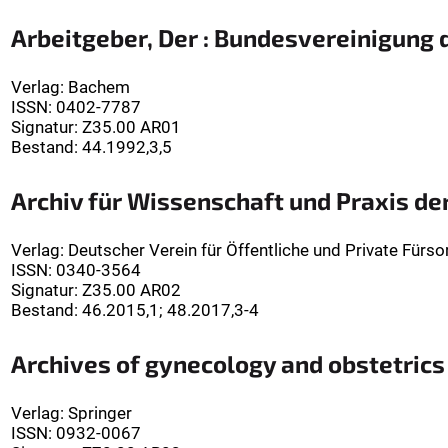
Arbeitgeber, Der : Bundesvereinigung
Verlag
:
Bachem
ISSN:
0402-7787
Signatur
:
Z35.00 AR01
Bestand:
44.1992,3,5
Archiv für Wissenschaft und Praxis der
Verlag
:
Deutscher Verein für Öffentliche und Private Fürsor
ISSN:
0340-3564
Signatur
:
Z35.00 AR02
Bestand:
46.2015,1; 48.2017,3-4
Archives of gynecology and obstetrics
Verlag
:
Springer
ISSN:
0932-0067