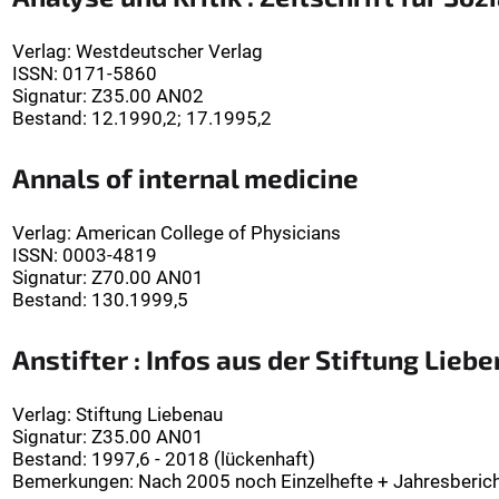
Verlag
:
Westdeutscher Verlag
ISSN:
0171-5860
Signatur
:
Z35.00 AN02
Bestand:
12.1990,2; 17.1995,2
Annals of internal medicine
Verlag
:
American College of Physicians
ISSN:
0003-4819
Signatur
:
Z70.00 AN01
Bestand:
130.1999,5
Anstifter : Infos aus der Stiftung Lieb
Verlag
:
Stiftung Liebenau
Signatur
:
Z35.00 AN01
Bestand:
1997,6 - 2018 (lückenhaft)
Bemerkungen
:
Nach 2005 noch Einzelhefte + Jahresberich