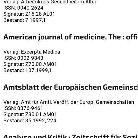
Verlag
:
Arbeitskreis Gesundheit im Alter
ISSN:
0940-2624
Signatur
:
Z15.28 AL01
Bestand:
7.1997,1
American journal of medicine, The : off
Verlag
:
Excerpta Medica
ISSN:
0002-9343
Signatur
:
Z70.00 AM01
Bestand:
107.1999,1
Amtsblatt der Europäischen Gemeinsc
Verlag
:
Amt für Amtl. Veröff. der Europ. Gemeinschaften
ISSN:
0376-9461
Signatur
:
Z80.01 AM01
Bestand:
35.1992, 224
Analyse und Kritik : Zeitschrift für S